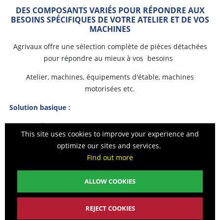
DES COMPOSANTS VARIÉS POUR RÉPONDRE AUX
BESOINS SPÉCIFIQUES DE VOTRE ATELIER ET DE VOS
MACHINES
Agrivaux offre une sélection complète de pièces détachées
pour répondre au mieux à vos besoins
Atelier, machines, équipements d'étable, machines
motorisées etc.
Solution basique :
Vous appelez Agrivaux, au 0474974054
This site uses cookies to improve your experience and
Vous détaillez votre besoin et nous recherchons le meilleur
optimize our sites and services.
rapport qualité prix.
Vous acceptez la proposition sur base du prix et du délai.
Find out more
La pièce est immédiatement commandée.
Dès réception, vous êtes prévenu par téléphone ou SMS.
ALLOW COOKIES
Vous l’enlevez à Gosselies ou nous la livrons (frais : 14 €)
Paiement à l’enlèvement ou avant expédition.
Si la pièce de convient pas, elle nous est retournée, nous en
REJECT COOKIES
validons l'état et vous recevez une note de crédit déduction