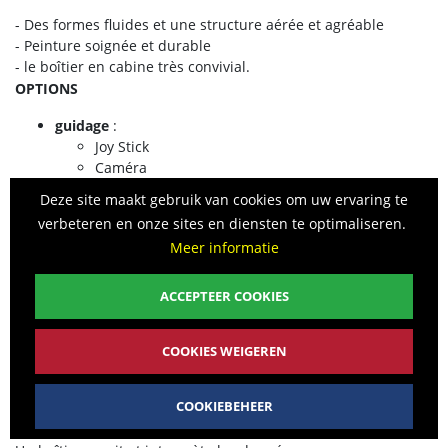
- Des formes fluides et une structure aérée et agréable
- Peinture soignée et durable
- le boîtier en cabine très convivial.
OPTIONS
guidage
:
Joy Stick
Caméra
RTK autonome
Deze site maakt gebruik van cookies om uw ervaring te
RTK lié au tracteur
verbeteren en onze sites en diensten te optimaliseren.
Ultrasons
Meer informatie
Tâteurs
Disques stabilisateurs
A épaulements avec décrotteurs.
ACCEPTEER COOKIES
Hydrauliques à réglage automatique.
Capteur de vitesse
COOKIES WEIGEREN
FONCTIONNEMENT
COOKIEBEHEER
les lignes de plants sont repérés par la technique appropriée
(U.S., caméra, tâteurs, RTK etc.).