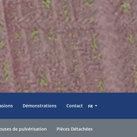
asions
Démonstrations
Contact
FR
 buses de pulvérisation
Pièces Détachées