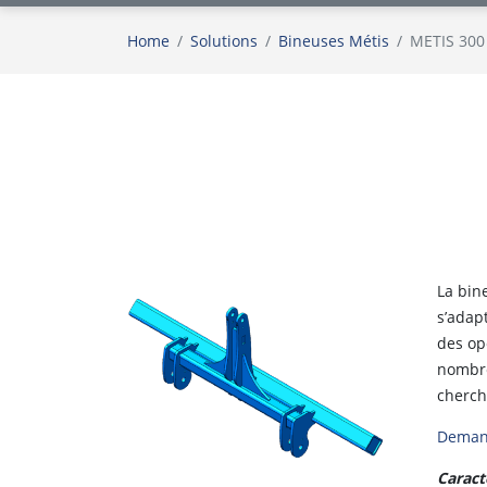
Home
Solutions
Bineuses Métis
METIS 300
La bin
s’adap
des opé
nombre
chercha
Demand
Caract