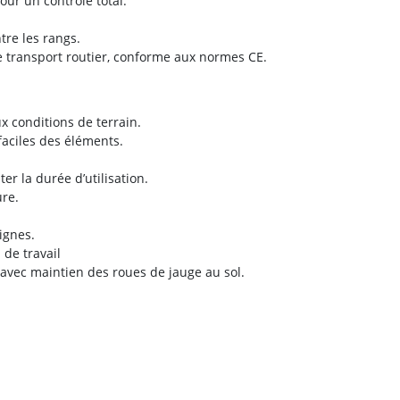
our un contrôle total.
tre les rangs.
 le transport routier, conforme aux normes CE.
x conditions de terrain.
aciles des éléments.
r la durée d’utilisation.
ure.
ignes.
de travail
avec maintien des roues de jauge au sol.
g