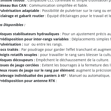
Console Isobus
: Compatible CCI, conviviale et simple d’utilisation p
Réseau Bus CAN
: Communication simplifiée et fiable.
Pulvérisation adaptable
: Possibilité de pulvériser sur le rang ou en
Éclairage et gabarit routier
: Équipé d’éclairages pour le travail et
s Disponibles :
Disques stabilisateurs hydrauliques
: Pour un ajustement précis au
Prédisposition pour inter-rangs variables
: Déplacements simples f
Pulvérisation :
sur ou entre les rangs.
Socs traités
: Par poudrage pour garder l’effet tranchant et augmente
Doigts rotatifs souples
: pour travailler le rang sans blesser la cult
Disques découpeurs :
Empêchent le déchaussement de la culture.
Roues de jauge cerclées
: Evitent les bourrages à la fermeture des l
Deux roues de jauge sur le rang par élément:
augment la précision 
Relevage individualisé des paniers à 45°
: Manuel ou automatique, 
Prédisposition pour antenne RTK
:
tion au tracteur :
Alimentation hydraulique
: Circuit permanent ou avec load sensin
Double effet pour repliage
:
Simple effet pour le réglage des stabilisateurs hydrauliques
: