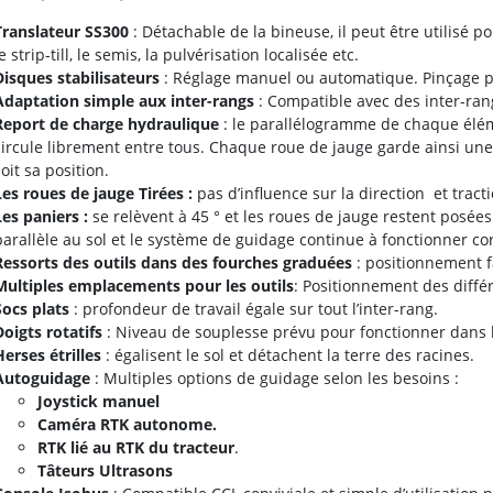
Translateur SS300
: Détachable de la bineuse, il peut être utilisé p
e strip-till, le semis, la pulvérisation localisée etc.
Disques stabilisateurs
: Réglage manuel ou automatique. Pinçage p
Adaptation simple aux inter-rangs
: Compatible avec des inter-ran
Report de charge hydraulique
: le parallélogramme de chaque élém
circule librement entre tous. Chaque roue de jauge garde ainsi une
soit sa position.
Les roues de jauge Tirées :
pas d’influence sur la direction et tracti
Les paniers :
se relèvent à 45 ° et les roues de jauge restent posées
parallèle au sol et le système de guidage continue à fonctionner c
Ressorts des outils dans des fourches graduées
: positionnement fa
Multiples
emplacements pour les outils
: Positionnement des diffé
Socs plats
: profondeur de travail égale sur tout l’inter-rang.
Doigts rotatifs
: Niveau de souplesse prévu pour fonctionner dans l
Herses étrilles
: égalisent le sol et détachent la terre des racines.
Autoguidage
: Multiples options de guidage selon les besoins :
Joystick manuel
Caméra
RTK autonome.
RTK lié au RTK du tracteur
.
Tâteurs
Ultrasons