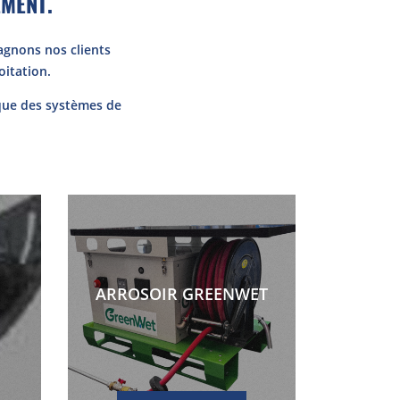
EMENT.
agnons nos clients
oitation.
i que des systèmes de
ARROSOIR GREENWET